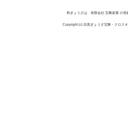
和
ぎょうざは、有限会社 宝舞産業 の登録
Copyright (c) 目黒ぎょうざ宝舞・クロスオーバ株