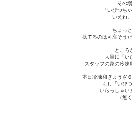
その
「いびつち
いえね
ちょっ
捨てるのは可哀そう
ところ
大量に「い
スタッフの家の冷凍
本日冷凍和ぎょうざ
もし「いび
いらっしゃい
（無