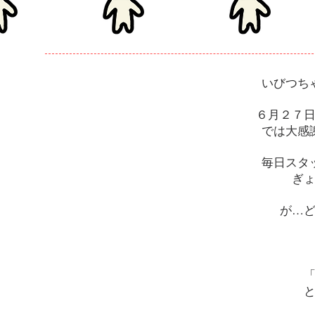
いびつち
６月２７
では大感
毎日スタ
ぎ
が…